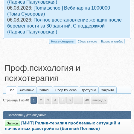
(Лариса Папуловская)
06.08.2026:
[Tomatschool] Вебинар на 1000000
(Тома Суворова)
06.08.2026:
Полное восстановление женщин после
беременности за 30 занятий. С поддержкой
(Лариса Папуловская)
Новые складчины
Сборы взносов
Баланс и кешбек
Проф.психология и
психотерапия
Все
Активные
Запись
Сбор Взносов
Доступно
Закрыто
Страница 1 из 40
1
2
3
4
5
6
→
40
вперёд >
Заголовок
Дата создания
[МИП] Рилив-терапия проблемных ситуаций и
Запись
личностных расстройств (Евгений Поляков)