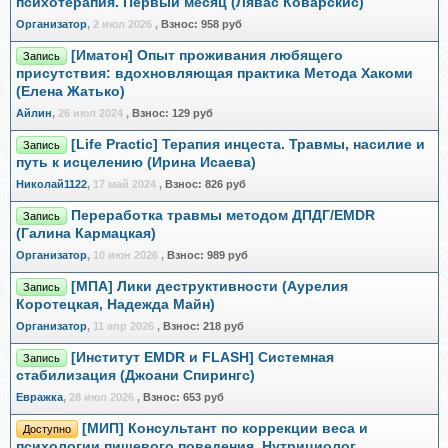
психотерапия. Первый месяц (Лявас Коварскис)
Организатор
,
2 июл 2026
,
Взнос:
958 руб
[Иматон] Опыт проживания любящего
Запись
присутствия: вдохновляющая практика Метода Хакоми
(Елена Жатько)
Айлин
,
26 июл 2024
,
Взнос:
129 руб
[Life Practic] Терапия инцеста. Травмы, насилие и
Запись
путь к исцелению (Ирина Исаева)
Николай1122
,
17 май 2024
,
Взнос:
826 руб
Переработка травмы методом ДПДГ/EMDR
Запись
(Галина Кармацкая)
Организатор
,
10 июн 2026
,
Взнос:
989 руб
[МПА] Лики деструктивности (Аурелия
Запись
Коротецкая, Надежда Майн)
Организатор
,
11 апр 2026
,
Взнос:
218 руб
[Институт EMDR и FLASH] Системная
Запись
стабилизация (Джоани Спирингс)
Евражкa
,
28 июл 2026
,
Взнос:
653 руб
[МИП] Консультант по коррекции веса и
Доступно
психологии пищевого поведения. Нутрициолог