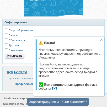
Отфильтровать
Скоро сбор взносов
Запись
Сбор взносов
Важно!
Доступно
Некоторым пользователям приходят
Завершено
письма, маскирующиеся под сообщения от
Складчины.
Пожалуйста, не переходите по
подозрительным ссылкам и всегда
проверяйте адрес сайта перед входом в
ВСЕ РАЗДЕЛЫ
аккаунт.
Курсы по психологии и личностному развитию
Проф.психология и психотерапия
Все
официальные адреса форума
собраны
ТУТ
Мобильная версия
Зарегистрируйся и начни экономить!
Обратная связь
Политика конфиденциальности