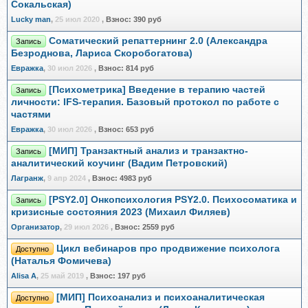
Сокальская)
Lucky man
,
25 июл 2020
,
Взнос:
390 руб
Соматический репаттернинг 2.0 (Александра
Запись
Безроднова, Лариса Скоробогатова)
Евражкa
,
30 июл 2026
,
Взнос:
814 руб
[Психометрика] Введение в терапию частей
Запись
личности: IFS-терапия. Базовый протокол по работе с
частями
Евражкa
,
30 июл 2026
,
Взнос:
653 руб
[МИП] Транзактный анализ и транзактно-
Запись
аналитический коучинг (Вадим Петровский)
Лагранж
,
9 апр 2024
,
Взнос:
4983 руб
[PSY2.0] Онкопсихология PSY2.0. Психосоматика и
Запись
кризисные состояния 2023 (Михаил Филяев)
Организатор
,
29 июл 2026
,
Взнос:
2559 руб
Цикл вебинаров про продвижение психолога
Доступно
(Наталья Фомичева)
Alisa A
,
25 май 2019
,
Взнос:
197 руб
[МИП] Психоанализ и психоаналитическая
Доступно