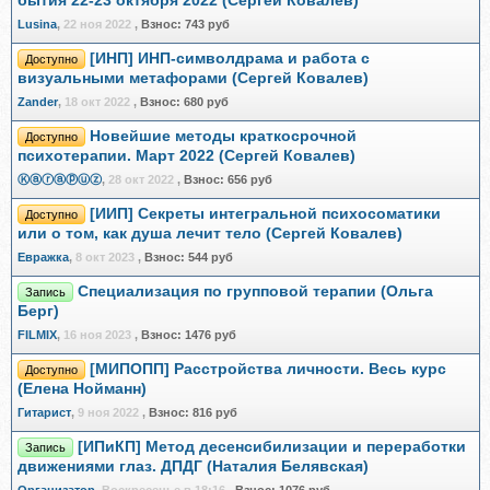
бытия 22-23 октября 2022 (Сергей Ковалёв)
Lusina
,
22 ноя 2022
,
Взнос:
743 руб
[ИНП] ИНП-символдрама и работа с
Доступно
визуальными метафорами (Сергей Ковалев)
Zander
,
18 окт 2022
,
Взнос:
680 руб
Новейшие методы краткосрочной
Доступно
психотерапии. Март 2022 (Сергей Ковалев)
Ⓚⓐⓡⓐⓟⓤⓩ
,
28 окт 2022
,
Взнос:
656 руб
[ИИП] Секреты интегральной психосоматики
Доступно
или о том, как душа лечит тело (Сергей Ковалев)
Евражкa
,
8 окт 2023
,
Взнос:
544 руб
Специализация по групповой терапии (Ольга
Запись
Берг)
FILMIX
,
16 ноя 2023
,
Взнос:
1476 руб
[МИПОПП] Расстройства личности. Весь курс
Доступно
(Елена Нойманн)
Гитарист
,
9 ноя 2022
,
Взнос:
816 руб
[ИПиКП] Метод десенсибилизации и переработки
Запись
движениями глаз. ДПДГ (Наталия Белявская)