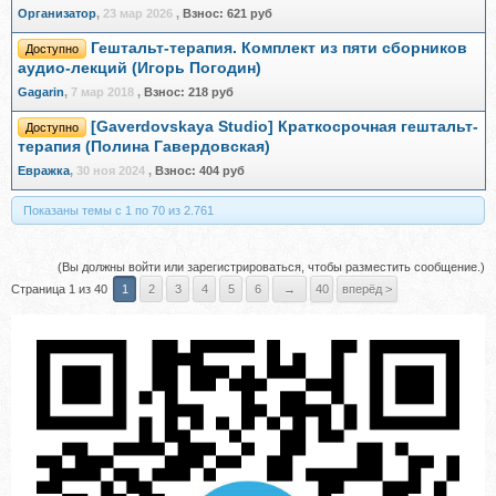
Организатор
,
23 мар 2026
,
Взнос:
621 руб
Гештальт-терапия. Комплект из пяти сборников
Доступно
аудио-лекций (Игорь Погодин)
Gagarin
,
7 мар 2018
,
Взнос:
218 руб
[Gaverdovskaya Studio] Краткосрочная гештальт-
Доступно
терапия (Полина Гавердовская)
Евражкa
,
30 ноя 2024
,
Взнос:
404 руб
Показаны темы с 1 по 70 из 2.761
(Вы должны войти или зарегистрироваться, чтобы разместить сообщение.)
Страница 1 из 40
1
2
3
4
5
6
→
40
вперёд >