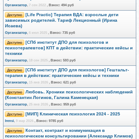
Организатор
,
7 сен 2022
,
Взнос:
494 руб
[Life Practic] Терапия ВДА: взрослые дети
Доступно
зависимых родителей. Тариф Лекционный (Ирина
Исаева)
Организатор
,
6 июл 2025
,
Взнос:
735 руб
[СПб институт ДПО для психологов и
Доступно
психотерапевтов] КПТ в действии: практические кейсы и
техники
Организатор
,
18 сен 2025
,
Взнос:
593 руб
[СПб институт ДПО для психологов] Гештальт-
Доступно
терапия в действии: практические кейсы и техники
Организатор
,
15 янв 2026
,
Взнос:
621 руб
Любовь. Хроники психологических наблюдений
Доступно
(Константин Логинов, Галина Каменецкая)
Организатор
,
25 янв 2026
,
Взнос:
959 руб
[МИП] Клиническая психология 2024 - 2025
Доступно
Irensi
,
9 мар 2026
,
Взнос:
9785 руб
Контакт, контракт и коммуникация в
Доступно
психологическом консультировании (Александр Климов)