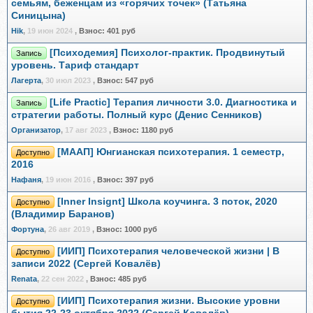
семьям, беженцам из «горячих точек» (Татьяна
Синицына)
Hik
,
19 июн 2024
,
Взнос:
401 руб
[Психодемия] Психолог-практик. Продвинутый
Запись
уровень. Тариф стандарт
Лагерта
,
30 июл 2023
,
Взнос:
547 руб
[Life Practic] Терапия личности 3.0. Диагностика и
Запись
стратегии работы. Полный курс (Денис Сенников)
Организатор
,
17 авг 2023
,
Взнос:
1180 руб
[МААП] Юнгианская психотерапия. 1 семестр,
Доступно
2016
Нафаня
,
19 июн 2016
,
Взнос:
397 руб
[Inner Insignt] Школа коучинга. 3 поток, 2020
Доступно
(Владимир Баранов)
Фортуна
,
26 авг 2019
,
Взнос:
1000 руб
[ИИП] Психотерапия человеческой жизни | В
Доступно
записи 2022 (Сергей Ковалёв)
Renata
,
22 сен 2022
,
Взнос:
485 руб
[ИИП] Психотерапия жизни. Высокие уровни
Доступно