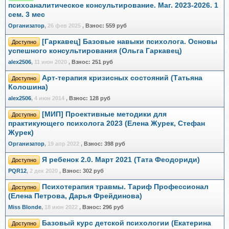
психоаналитическое консультирование. Маг. 2023-2026. 1
сем. 3 мес
Организатор
,
26 фев 2025
,
Взнос:
559 руб
[Гаркавец] Базовые навыки психолога. Основы
Доступно
успешного консультирования (Ольга Гаркавец)
alex2506
,
11 июн 2020
,
Взнос:
251 руб
Арт-терапия кризисных состояний (Татьяна
Доступно
Колошина)
alex2506
,
4 июн 2014
,
Взнос:
128 руб
[МИП] Проективные методики для
Доступно
практикующего психолога 2023 (Елена Журек, Стефан
Журек)
Организатор
,
19 апр 2022
,
Взнос:
398 руб
Я ребенок 2.0. Март 2021 (Тата Феодориди)
Доступно
PQR12
,
2 дек 2020
,
Взнос:
302 руб
Психотерапия травмы. Тариф Профессионал
Доступно
(Елена Петрова, Дарья Фрейдинова)
Miss Blonde
,
18 июн 2022
,
Взнос:
296 руб
Базовый курс детской психологии (Екатерина
Доступно