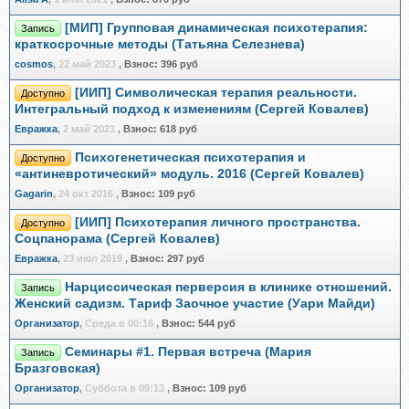
[МИП] Групповая динамическая психотерапия:
Запись
краткосрочные методы (Татьяна Селезнева)
cosmos
,
22 май 2023
,
Взнос:
396 руб
[ИИП] Символическая терапия реальности.
Доступно
Интегральный подход к изменениям (Сергей Ковалев)
Евражкa
,
2 май 2023
,
Взнос:
618 руб
Психогенетическая психотерапия и
Доступно
«антиневротический» модуль. 2016 (Сергей Ковалев)
Gagarin
,
24 окт 2016
,
Взнос:
109 руб
[ИИП] Психотерапия личного пространства.
Доступно
Соцпанорама (Сергей Ковалев)
Евражкa
,
23 июл 2019
,
Взнос:
297 руб
Нарциссическая перверсия в клинике отношений.
Запись
Женский садизм. Тариф Заочное участие (Уари Майди)
Организатор
,
Среда в 00:16
,
Взнос:
544 руб
Семинары #1. Первая встреча (Мария
Запись
Бразговская)
Организатор
,
Суббота в 09:13
,
Взнос:
109 руб