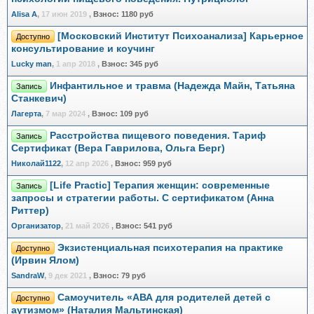
Alisa A
,
17 июн 2019
,
Взнос:
1180 руб
[Московский Институт Психоанализа] Карьерное
Доступно
консультирование и коучинг
Lucky man
,
1 апр 2018
,
Взнос:
345 руб
Инфантильное и травма (Надежда Майн, Татьяна
Запись
Станкевич)
Лагерта
,
7 мар 2024
,
Взнос:
109 руб
Расстройства пищевого поведения. Тариф
Запись
Сертификат (Вера Гаврилова, Ольга Берг)
Николай1122
,
12 апр 2026
,
Взнос:
959 руб
[Life Practic] Терапия женщин: современные
Запись
запросы и стратегии работы. С сертификатом (Анна
Риттер)
Организатор
,
21 май 2026
,
Взнос:
541 руб
Экзистенциальная психотерапия на практике
Доступно
(Ирвин Ялом)
SandraW
,
9 дек 2021
,
Взнос:
79 руб
Самоучитель «АВА для родителей детей с
Доступно
аутизмом» (Наталия Мальтинская)