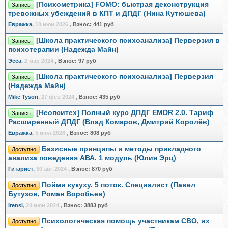
[Психометрика] FOMO: быстрая деконструкция
Запись
тревожных убеждений в КПТ и ДПДГ (Нина Кутюшева)
Евражкa
,
10 июн 2026
,
Взнос:
441 руб
[Школа практического психоанализа] Перверзия в
Запись
психотерапии (Надежда Майн)
Эсса
,
2 мар 2024
,
Взнос:
97 руб
[Школа практического психоанализа] Перверзия
Запись
(Надежда Майн)
Mike Tyson
,
27 фев 2024
,
Взнос:
435 руб
[Неопситех] Полный курс ДПДГ EMDR 2.0. Тариф
Запись
Расширенный ДПДГ (Влад Комаров, Дмитрий Королёв)
Евражкa
,
5 июл 2026
,
Взнос:
808 руб
Базисные принципы и методы прикладного
Доступно
анализа поведения АВА. 1 модуль (Юлия Эрц)
Гитарист
,
30 авг 2024
,
Взнос:
870 руб
Пойми кукуху. 5 поток. Специалист (Павел
Доступно
Бутузов, Роман Воробьев)
Irensi
,
20 июн 2024
,
Взнос:
3883 руб
Психологическая помощь участникам СВО, их
Доступно