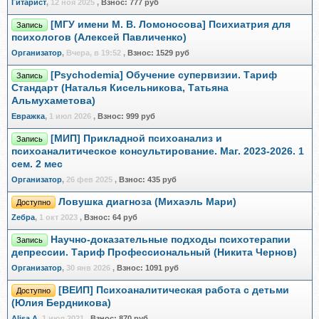
Гитарист
,
12 ноя 2025
,
Взнос:
777 руб
[МГУ имени М. В. Ломоносова] Психиатрия для
Запись
психологов (Алексей Павличенко)
Организатор
,
Вчера, в 19:52
,
Взнос:
1529 руб
[Psychodemia] Обучение супервизии. Тариф
Запись
Стандарт (Наталья Кисельникова, Татьяна
Альмухаметова)
Евражкa
,
1 июл 2026
,
Взнос:
999 руб
[МИП] Прикладной психоанализ и
Запись
психоаналитическое консультирование. Маг. 2023-2026. 1
сем. 2 мес
Организатор
,
26 фев 2025
,
Взнос:
435 руб
Ловушка диагноза (Михаэль Мари)
Доступно
Zебра
,
1 окт 2023
,
Взнос:
64 руб
Научно-доказательные подходы психотерапии
Запись
депрессии. Тариф Профессиональный (Никита Чернов)
Организатор
,
30 янв 2026
,
Взнос:
1091 руб
[ВЕИП] Психоаналитическая работа с детьми
Доступно
(Юлия Бердникова)
Alisa A
,
1 июл 2021
,
Взнос:
870 руб