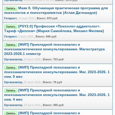
Организатор
,
Воскресенье в 18:16
,
Взнос:
1076 руб
Маяк II. Обучающая практическая программа для
Запись
психологов и психотерапевтов (Аглая Датешидзе)
Гитарист
,
14 мар 2025
,
Взнос:
870 руб
[PSY2.0] Профессия «Психолог-аддиктолог».
Запись
Тариф «Диплом» (Мария Самойлова, Михаил Филяев)
Гитарист
,
5 фев 2026
,
Взнос:
846 руб
[МИП] Прикладной психоанализ и
Запись
психоаналитическое консультирование. Магистратура
2023-2026.1 семестр
Организатор
,
26 фев 2025
,
Взнос:
753 руб
[МИП] Прикладной психоанализ и
Запись
психоаналитическое консультирование. Маг. 2023-2026. 1
сем. 5 мес
Организатор
,
26 фев 2025
,
Взнос:
79 руб
[МИП] Прикладной психоанализ и
Запись
психоаналитическое консультирование. Маг. 2023-2026. 1
сем. 4 мес
Организатор
,
26 фев 2025
,
Взнос:
490 руб
[МИП] Прикладной психоанализ и
Запись