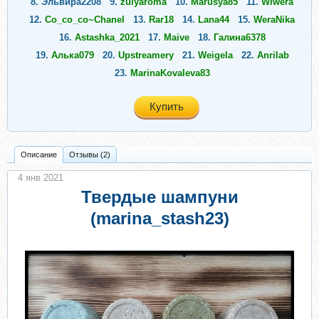
8.
Эльвира2208
9.
zulyaroma
10.
Marusya85
11.
Wiwera
12.
Co_co_co~Chanel
13.
Rar18
14.
Lana44
15.
WeraNika
16.
Astashka_2021
17.
Maive
18.
Галина6378
19.
Алька079
20.
Upstreamery
21.
Weigela
22.
Anrilab
23.
MarinaKovaleva83
Купить
Описание
Отзывы (2)
4 янв 2021
Твердые шампуни
(marina_stash23)