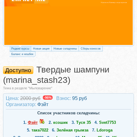
Редкие курсы
Новая акция
Новые складчины
Сборы взносов
Баланс и кешбек
Твердые шампуни
Доступно
(marina_stash23)
Тема в разделе "Мыловарение"
Цена:
2000 руб
-96%
Взнос:
95 руб
Организатор:
Фэйт
Список участников складчины:
1.
Фэйт
2.
ксoшик
3.
Туся 35
4.
Svet7753
5.
така7022
6.
Зелёная грымза
7.
Ldoroga