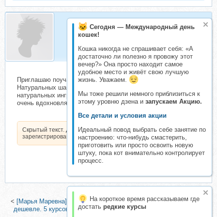
Сегодня — Международный день
Anchoys88
кошек!
Складчик
Кошка никогда не спрашивает себя: «А
достаточно ли полезно я провожу этот
вечер?» Она просто находит самое
удобное место и живёт свою лучшую
Приглашаю поучаствовать в складчине по созданию
жизнь. Уважаем.
Натуральных шампуней и бальзамов для волос из
Мы тоже решили немного приблизиться к
натуральных ингредиенты которые съедобны, результаты
этому уровню дзена и
запускаем Акцию.
очень вдохновляют!
Все детали и условия акции
Идеальный повод выбрать себе занятие по
Скрытый текст. Доступен только
зарегистрированным пользователям.
настроению: что-нибудь смастерить,
приготовить или просто освоить новую
штуку, пока кот внимательно контролирует
процесс.
На короткое время рассказываем где
<
[Марья Маревна] Натуральная косметика ручной работы. Оптом
достать
редкие курсы
дешевле. 5 курсов (Юлия Русина)
|
Все секреты хозяйственного
мыла (Сергей Чувашов)
>