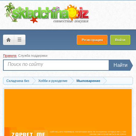
☰
Регистрация
Войти
Правила
Служба поддержки
Найти
Складчина биз
Хобби и рукоделие
Мыловарение
Скачать Твердые шампуни (marina_stash23)