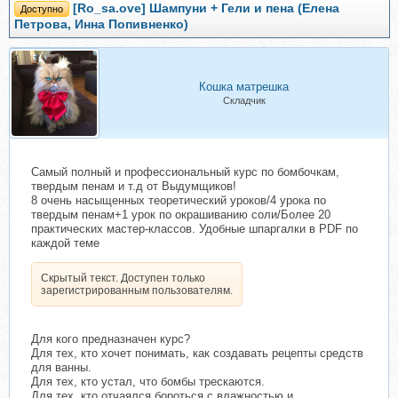
[Ro_sa.ove] Шампуни + Гели и пена (Елена
Доступно
Петрова, Инна Попивненко)
Кошка матрешка
Складчик
Самый полный и профессиональный курс по бомбочкам,
твердым пенам и т.д от Выдумщиков!
8 очень насыщенных теоретический уроков/4 урока по
твердым пенам+1 урок по окрашиванию соли/Более 20
практических мастер-классов. Удобные шпаргалки в PDF по
каждой теме
Скрытый текст. Доступен только
зарегистрированным пользователям.
Для кого предназначен курс?
Для тех, кто хочет понимать, как создавать рецепты средств
для ванны.
Для тех, кто устал, что бомбы трескаются.
Для тех, кто отчаялся бороться с влажностью и