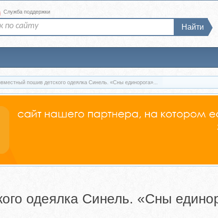
а
Служба поддержки
Найти
вместный пошив детского одеялка Синель. «Сны единорога»...
ого одеялка Синель. «Сны едино