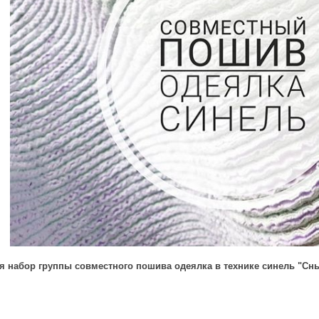
я набор группы совместного пошива одеялка в технике синель "Сны