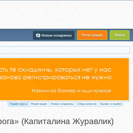
Регистрация
Войти
Новые складчины
Редкие курсы
Новая акция
Новые складчины
Сборы взносов
Баланс и кешбек
рога» (Капиталина Журавлик)