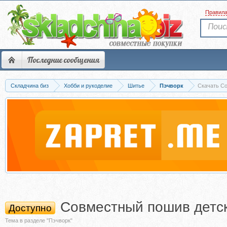
Правил
Последние сообщения
Складчина биз
Хобби и рукоделие
Шитье
Пэчворк
Скачать Со
Совместный пошив детск
Доступно
Тема в разделе "Пэчворк"