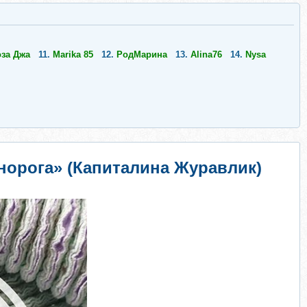
за Джа
11.
Marika 85
12.
РодМарина
13.
Alina76
14.
Nysa
норога» (Капиталина Журавлик)