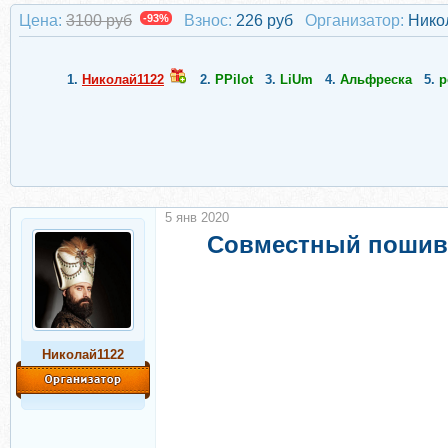
Цена:
3100 руб
-93%
Взнос:
226 руб
Организатор:
Нико
1.
Николай1122
2.
PPilot
3.
LiUm
4.
Альфреска
5.
p
5 янв 2020
Совместный пошив 
Николай1122