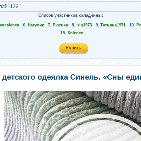
лай1122
Список участников складчины:
encalenca
6.
Натулик
7.
Люсика
8.
irin1973
9.
Татьяна1971
10.
Ро
15.
Snlenec
Купить
детского одеялка Синель. «Сны еди