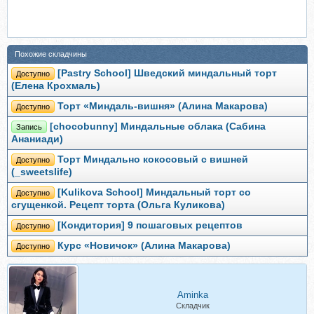
Похожие складчины
[Pastry School] Шведский миндальный торт
Доступно
(Елена Крохмаль)
Торт «Миндаль-вишня» (Алина Макарова)
Доступно
[chocobunny] Миндальные облака (Сабина
Запись
Ананиади)
Торт Миндально кокосовый с вишней
Доступно
(_sweetslife)
[Kulikova School] Миндальный торт со
Доступно
сгущенкой. Рецепт торта (Ольга Куликова)
[Кондитория] 9 пошаговых рецептов
Доступно
Курс «Новичок» (Алина Макарова)
Доступно
Aminka
Складчик