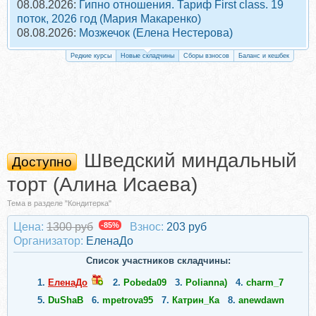
08.08.2026:
Гипно отношения. Тариф First class. 19
поток, 2026 год (Мария Макаренко)
08.08.2026:
Мозжечок (Елена Нестерова)
Редкие курсы
Новые складчины
Сборы взносов
Баланс и кешбек
Шведский миндальный
Доступно
торт (Алина Исаева)
Тема в разделе "Кондитерка"
Цена:
1300 руб
-85%
Взнос:
203 руб
Организатор:
ЕленаДо
Список участников складчины:
1.
ЕленаДо
2.
Pobeda09
3.
Polianna)
4.
charm_7
5.
DuShaB
6.
mpetrova95
7.
Катрин_Ка
8.
anewdawn