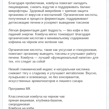
Благодаря пробиотикам, комбуча помогает наладить
пищеварение, снизить вздутие и поддерживать баланс
микрофлоры. Здоровый микробиом = крепкая защита
организма от вирусов и воспалений. Органические кислоты,
полученные в процессе ферментации, поддерживают
детоксикацию печени и ускоряют выведение токсинов
Лёгкая ферментация даёт бодрость — без кофе и без
падений энергии. Комбуча мягко тонизирует благодаря
органическим кислотам и минимальному содержанию
кофеина на чёрном или зелёном чае.
Органические кислоты, такие как уксусная и глюкуроновая,
помогают организму выводить токсины и улучшают работу
печени. Комбуча — лучший «функциональный напиток» для
тех, кто следит за собой
Низкий гликемический индекс и натуральная кислинка
снижают тягу к сладкому и улучшают метаболизм. Вкусно,
пузырьково и освежающе, но без консервантов,
искусственных ароматизаторов и лишнего сахара
Программа МК
Классическая комбуча на черном чае:
пряная вишневая, клубника-базилик,
смородиновая
Комбуча на кофе