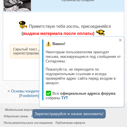
Организатор складчин
Приветствую тебя
гость
, присоединяйся
(
выдача материала после оплаты
)
Важно!
Скрытый текст. Доступен только
Некоторым пользователям приходят
зарегистрированным пользователям.
письма, маскирующиеся под сообщения от
Складчины.
Пожалуйста, не переходите по
подозрительным ссылкам и всегда
проверяйте адрес сайта перед входом в
аккаунт.
<
Основы кондитерского мастерства. Поток 39 (Олеся Шубина)
|
Все
официальные адреса форума
[Foodstorm] Марафон Завтраков (Антон Романов)
>
собраны
ТУТ
Мобильная версия
Зарегистрируйся и начни экономить!
Обратная связь
Политика конфиденциальности
Пользовательское соглашение
Публичная оферта