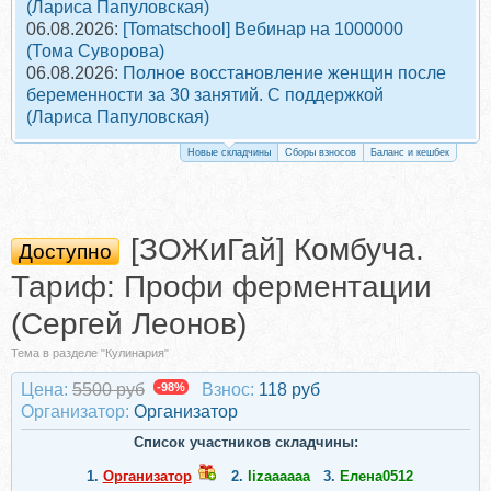
(Лариса Папуловская)
06.08.2026:
[Tomatschool] Вебинар на 1000000
(Тома Суворова)
06.08.2026:
Полное восстановление женщин после
беременности за 30 занятий. С поддержкой
(Лариса Папуловская)
Новые складчины
Сборы взносов
Баланс и кешбек
[ЗОЖиГай] Комбуча.
Доступно
Тариф: Профи ферментации
(Сергей Леонов)
Тема в разделе "Кулинария"
Цена:
5500 руб
-98%
Взнос:
118 руб
Организатор:
Организатор
Список участников складчины:
1.
Организатор
2.
lizaaaaaa
3.
Елена0512