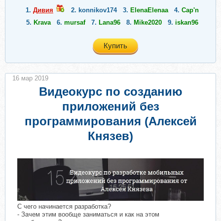
1.
Дивия
2.
konnikov174
3.
ElenaElenaa
4.
Cap'n
5.
Krava
6.
mursaf
7.
Lana96
8.
Mike2020
9.
iskan96
Купить
16 мар 2019
Видеокурс по созданию
приложений без
программирования (Алексей
Князев)
С чего начинается разработка?
- Зачем этим вообще заниматься и как на этом