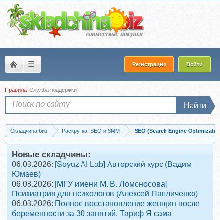
☰
Регистрация
Войти
Правила
Служба поддержки
Найти
Складчина биз
Раскрутка, SEO и SMM
SEO (Search Engine Optimizatio
Скачать Видеокурс по созданию приложений без программирования (Алексей Кн
Новые складчины:
06.08.2026:
[Soyuz AI Lab] Авторский курс (Вадим
Юмаев)
06.08.2026:
[МГУ имени М. В. Ломоносова]
Психиатрия для психологов (Алексей Павличенко)
06.08.2026:
Полное восстановление женщин после
беременности за 30 занятий. Тариф Я сама