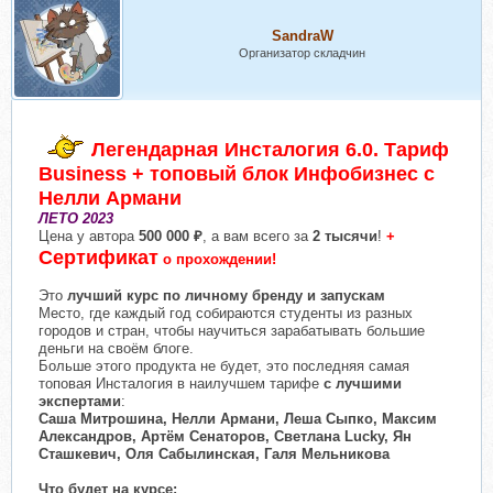
SandraW
Организатор складчин
Легендарная Инсталогия 6.0. Тариф
Business + топовый блок Инфобизнес с
Нелли Армани
ЛЕТО 2023
Цена у автора
500 000 ₽
, а вам всего за
2 тысячи
!
+
Сертификат
о прохождении!
Это
лучший курс по личному бренду и запускам
Место, где каждый год собираются студенты из разных
городов и стран, чтобы научиться зарабатывать большие
деньги на своём блоге.
Больше этого продукта не будет, это последняя самая
топовая Инсталогия в наилучшем тарифе
с лучшими
экспертами
:
Саша Митрошина, Нелли Армани, Леша Сыпко, Максим
Александров, Артём Сенаторов, Светлана Lucky, Ян
Сташкевич, Оля Сабылинская, Галя Мельникова
Что будет на курсе: