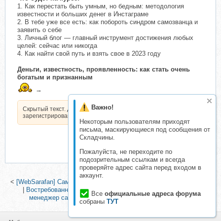
1. Как перестать быть умным, но бедным: методология
известности и больших денег в Инстаграме
2. В тебе уже все есть: как побороть синдром самозванца и
заявить о себе
3. Личный блог — главный инструмент достижения любых
целей: сейчас или никогда
4. Как найти свой путь и взять свое в 2023 году
Деньги, известность, проявленность: как стать очень
богатым и признанным
→
Важно!
Скрытый текст. Доступен только
зарегистрированным пользователям.
Некоторым пользователям приходят
письма, маскирующиеся под сообщения от
Складчины.
Пожалуйста, не переходите по
подозрительным ссылкам и всегда
проверяйте адрес сайта перед входом в
аккаунт.
<
[WebSarafan] Саммит по личному брендингу (Таисия Кудашкина)
|
Востребованная удалённая профессия XXI века: контент
Все
официальные адреса форума
менеджер сайтов на Wordpress (Владимир Колосов)
>
собраны
ТУТ