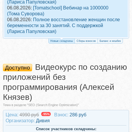
(Лариса Папуловская)
06.08.2026:
[Tomatschool] Вебинар на 1000000
(Тома Суворова)
06.08.2026:
Полное восстановление женщин после
беременности за 30 занятий. С поддержкой
(Лариса Папуловская)
Новые складчины
Сборы взносов
Баланс и кешбек
Видеокурс по созданию
Доступно
приложений без
программирования (Алексей
Князев)
Тема в разделе "SEO (Search Engine Optimization)"
Цена:
4990 руб
-95%
Взнос:
286 руб
Организатор:
Дивия
Список участников складчины: