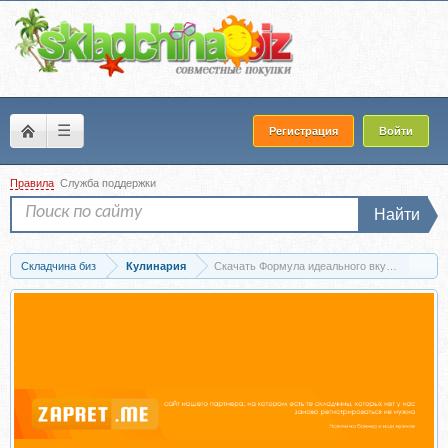
☰
Регистрация
Войти
Правила
Служба поддержки
Найти
Складчина биз
Кулинария
Скачать Формула идеального вкуса. Формат 