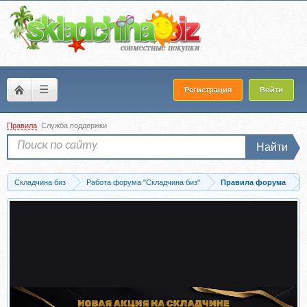
☰
Регистрация
Войти
Правила
Служба поддержки
Найти
Складчина биз
Работа форума "Складчина биз"
Правила форума
Что это за сайт? Как получить то, что я ищу?