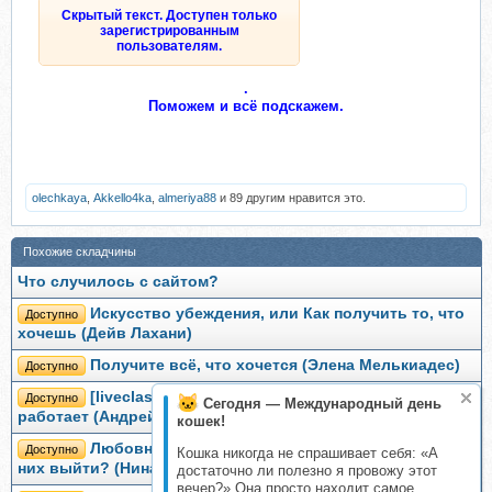
Скрытый текст. Доступен только
зарегистрированным
пользователям.
.
Поможем и всё подскажем.
olechkaya
,
Akkello4ka
,
almeriya88
и 89 другим нравится это.
Похожие складчины
Что случилось с сайтом?
Искусство убеждения, или Как получить то, что
Доступно
хочешь (Дейв Лахани)
Получите всё, что хочется (Элена Мелькиадес)
Доступно
[liveclasses] Криптовалюта: что это и как это
Доступно
Сегодня — Международный день
работает (Андрей Белков)
кошек!
Любовные треугольники: что это такое и как из
Доступно
Кошка никогда не спрашивает себя: «А
них выйти? (Нина Рубштейн)
достаточно ли полезно я провожу этот
вечер?» Она просто находит самое