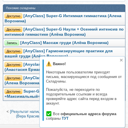
Похожие складчины
[AnyClass] Super-G Интимная гимнастика (Алена
Доступно
Воронина)
[AnyClass] Super-G Наули + Осенний интенсив по
Доступно
интимной гимнастике (Алёна Воронина)
[AnyClass] Массаж груди (Алёна Воронина)
Запись
[AnyClass] Гармонизирующие практики для
Доступно
вашей груди (Алёна Воронина)
Важно!
[Anyclass] Super G весенний интенсив
Доступно
(Анастасия Ермакова)
Некоторым пользователям приходят
письма, маскирующиеся под сообщения от
[AnyClass] Здоровый таз и роскошная осанка
Доступно
Складчины.
(Алена Воронина)
Пожалуйста, не переходите по
Super-G Интимная гимнастика. Тариф
Доступно
подозрительным ссылкам и всегда
«Максимальный» (Екатерина Федорова)
проверяйте адрес сайта перед входом в
аккаунт.
<
[Результат налицо] Экспресс курс на лето. Тариф Продвинутый
Все
официальные адреса форума
(Вера Красивая)
|
PRO Роды (Елизавета Гребешкова)
>
собраны
ТУТ