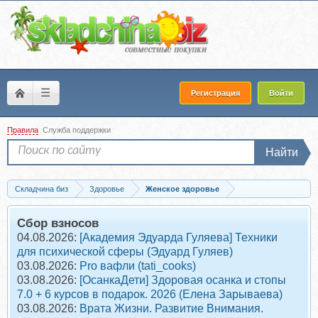
☰
Регистрация
Войти
Правила
Служба поддержки
Найти
Складчина биз
Здоровье
Женское здоровье
Запись [AnyClass] Super G: Интимная гимнастика, 2025. Подписка на 12...
Сбор взносов
04.08.2026:
[Академия Эдуарда Гуляева] Техники
для психической сферы (Эдуард Гуляев)
03.08.2026:
Pro вафли (tati_cooks)
03.08.2026:
[ОсанкаДети] Здоровая осанка и стопы
7.0 + 6 курсов в подарок. 2026 (Елена Зарываева)
03.08.2026:
Врата Жизни. Развитие Внимания.