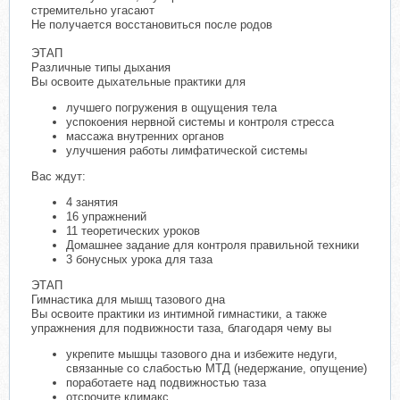
стремительно угасают
Не получается восстановиться после родов
ЭТАП
Различные типы дыхания
Вы освоите дыхательные практики для
лучшего погружения в ощущения тела
успокоения нервной системы и контроля стресса
массажа внутренних органов
улучшения работы лимфатической системы
Вас ждут:
4 занятия
16 упражнений
11 теоретических уроков
Домашнее задание для контроля правильной техники
3 бонусных урока для таза
ЭТАП
Гимнастика для мышц тазового дна
Вы освоите практики из интимной гимнастики, а также
упражнения для подвижности таза, благодаря чему вы
укрепите мышцы тазового дна и избежите недуги,
связанные со слабостью МТД (недержание, опущение)
поработаете над подвижностью таза
отсрочите климакс