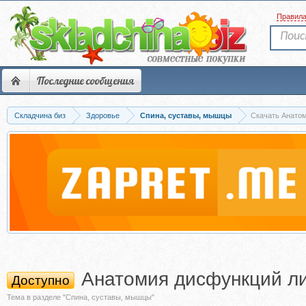
Правил
Последние сообщения
Складчина биз
Здоровье
Спина, суставы, мышцы
Скачать Анатом
Анатомия дисфункций ли
Доступно
Тема в разделе "Спина, суставы, мышцы"