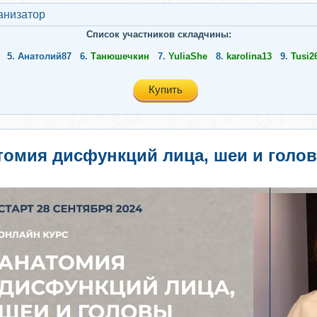
анизатор
Список участников складчины:
5.
Анатолий87
6.
Танюшечкин
7.
YuliaShe
8.
karolina13
9.
Tusi2
Купить
томия дисфункций лица, шеи и голов