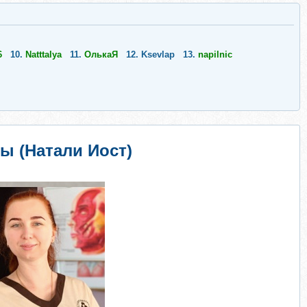
6
10.
Natttalya
11.
ОлькаЯ
12.
Ksevlap
13.
napilnic
ы (Натали Иост)