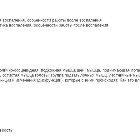
ь
ка воспаления, особенности работы после воспаления
атика воспаления, особенности работы после воспаления
лючично-сосцевидная, подкожная мышца шеи, мышца, поднимающая лопа
, остистая мышца головы, группа подзатылочных мышц, лестничные мы
нкции и изменения (дисфункции), которые с ними происходят. Как это в
 кость