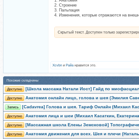
1. Анатомия
2. Строение
3. Пальпация
4. Изменения, которые отражаются на внеш
Скрытый текст. Доступен только зарегистри
Xcvbn
и
Райа
нравится это.
Похожие складчины
[Школа массажа Натали Иост] Гайд по миофасциал
Доступно
Анатомия онлайн лицо, голова и шея (Эмилия Сав
Доступно
[Cadavrea] Голова и шея. Тариф Онлайн (Михаил Ка
Запись
Анатомия лица и шеи (Михаил Касаткин, Екатерин
Доступно
[Массажная школа Елены Земсковой] Топографиче
Доступно
Анатомия движения для всех. Шея и плечи (Натал
Доступно