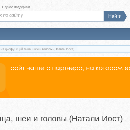
а
Служба поддержки
Найти
ия дисфункций лица, шеи и головы (Натали Иост)
ца, шеи и головы (Натали Иост)