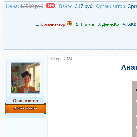
Цена:
12500 руб
-98%
Взнос:
317 руб
Организатор:
Орг
1.
Организатор
2.
Н и к а
3.
ДенисКо
4.
БЖВ
30 сен 2024
Ана
Организатор