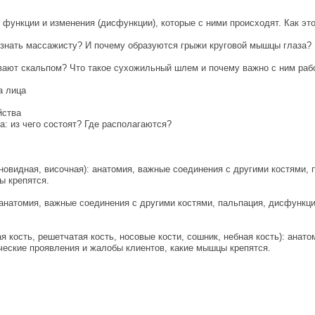
функции и изменения (дисфункции), которые с ними происходят. Как эт
 знать массажисту? И почему образуются грыжи круговой мышцы глаза?
ывают скальпом? Что такое сухожильный шлем и почему важно с ним раб
а лица
йства
: из чего состоят? Где располагаются?
иновидная, височная): анатомия, важные соединения с другими костями, 
ы крепятся.
: анатомия, важные соединения с другими костями, пальпация, дисфункци
я кость, решетчатая кость, носовые кости, сошник, небная кость): анат
ические проявления и жалобы клиентов, какие мышцы крепятся.