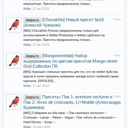
компьютере. Пресеты предназначены только...
Nobo
,
22 авг 2019
[Chuvakhin] Новый пресет №16
Тема
Закрыто
(Алексей Чувахин)
[IMG] Chuvakhin Presets предназначены только для
использования в Adobe Photoshop и Adobe Lightroom на
компьютере. Пресеты предназначены только...
Nobo
,
22 авг 2019
[Mangostreetlab] Набор
Тема
Закрыто
выдержанных по цветам пресетов Mango street
Grid Collection ПК
[IMG] Хорошие стильные пресеты для тех, кто не любит буйства
красок и хочет привлечь внимание прежде всего глубиной самих
картинок. [SPOILER]...
Nobo
,
17 авг 2019
Пресеты: Пак 1: aventure nocturne и
Тема
Закрыто
Пак 2: rêves de croissants, Lr+Mobile (Александра
Буримова)
[IMG] Собираем на оба пака: – Пак «aventure nocturne» –
Croissant – Lamar – Pieton – Vogue – Пак «rêves de croissants» –
Hotel Disney – Kong –...
Nobo
,
16 июл 2019