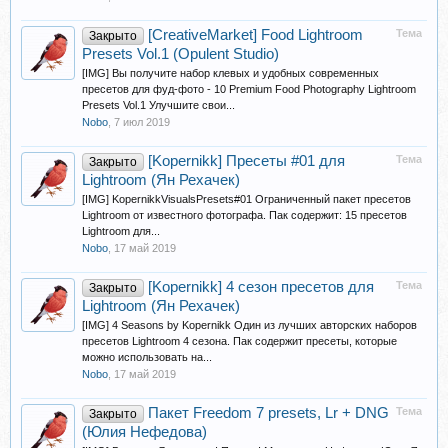
[CreativeMarket] Food Lightroom
Тема
Закрыто
Presets Vol.1 (Opulent Studio)
[IMG] Вы получите набор клевых и удобных современных
пресетов для фуд-фото - 10 Premium Food Photography Lightroom
Presets Vol.1 Улучшите свои...
Nobo
,
7 июл 2019
[Kopernikk] Пресеты #01 для
Тема
Закрыто
Lightroom (Ян Рехачек)
[IMG] KopernikkVisualsPresets#01 Ограниченный пакет пресетов
Lightroom от известного фотографа. Пак содержит: 15 пресетов
Lightroom для...
Nobo
,
17 май 2019
[Kopernikk] 4 сезон пресетов для
Тема
Закрыто
Lightroom (Ян Рехачек)
[IMG] 4 Seasons by Kopernikk Один из лучших авторских наборов
пресетов Lightroom 4 сезона. Пак содержит пресеты, которые
можно использовать на...
Nobo
,
17 май 2019
Пакет Freedom 7 presets, Lr + DNG
Тема
Закрыто
(Юлия Нефедова)