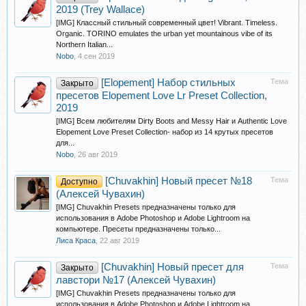
2019 (Trey Wallace)
[IMG] Классный стильный современный цвет! Vibrant. Timeless.
Organic. TORINO emulates the urban yet mountainous vibe of its
Northern Italian...
Nobo
,
4 сен 2019
[Elopement] Набор стильных
Тема
Закрыто
пресетов Elopement Love Lr Preset Collection,
2019
[IMG] Всем любителям Dirty Boots and Messy Hair и Authentic Love
Elopement Love Preset Collection- набор из 14 крутых пресетов
для...
Nobo
,
26 авг 2019
[Chuvakhin] Новый пресет №18
Тема
Доступно
(Алексей Чувахин)
[IMG] Chuvakhin Presets предназначены только для
использования в Adobe Photoshop и Adobe Lightroom на
компьютере. Пресеты предназначены только...
Лиса Краса
,
22 авг 2019
[Chuvakhin] Новый пресет для
Тема
Закрыто
лавстори №17 (Алексей Чувахин)
[IMG] Chuvakhin Presets предназначены только для
использования в Adobe Photoshop и Adobe Lightroom на