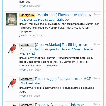
purchase...
Nobo
,
8 фев 2020
[Mastin Labs] Пленочные пресеты
Тема
Доступно
Fujicolor Everyday для Lightroom
[IMG] Отличные пленочные стили, свежая разработка Mastin Labs
- лидеров по пленочному цвету среди пресетов. [SPOILER]
Продажник...
Дивия
,
17 дек 2019
[CreativeMarket] Top 55 Lightroom
Тема
Закрыто
Presets. Пресеты для Lightroom 55шт (Павел
Мельник)
[IMG] Ребят, этот день настал. Я рад представить вам новый
пакет моих авторских пресетов - 55 Lightroom Presets, в
комплекте которого мои лучшие...
Nobo
,
24 окт 2019
Пресеты для беременных Lr+ACR
Тема
Закрыто
(Michael Stief)
[IMG] [IMG] Хороший цвет для такого рода сьемок! Продажник
закрыт
Nobo
,
8 сен 2019
Пресеты Ascent для Lightroom,
Тема
Закрыто