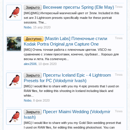
Весенние пресеты Spring (Elle May)
Тема
Закрыто
[IMG][IMG] Интересный магический цвет от Элли. Included in this
set are 3 Lightroom presets specifically made for these portrait
sessions. The...
Nobo
,
15 апр 2020
[Mastin Labs] Пленочные стили
Тема
Доступно
Kodak Portra Original для Capture One
[IMG] Очень точная работа с пленочным цветом. VSCO по
сравнению с этими пресетами, конечно, грубоват... Хорошо для
весны и лета. На солнечную...
alex2506
,
10 фев 2020
Пресеты Iceland Epic - 4 Lightroom
Тема
Закрыто
Presets for PC (Volodymir Ivash)
[IMG] I would like to share with you my 4 epic presets that I used on
RAW files, for editing this shooting in Iceland including black and
white...
Nobo
,
8 фев 2020
Пресет Miaimi Wedding (Volodymir
Тема
Закрыто
Ivash)
[IMG] I would like to share with you my Gold Skin wedding preset that
I used on RAW files, for editing this wedding photoshoot. You can