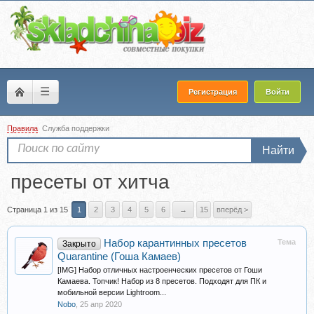
☰
Регистрация
Войти
Правила
Служба поддержки
Найти
пресеты от хитча
Страница 1 из 15
1
2
3
4
5
6
→
15
вперёд >
Набор карантинных пресетов
Тема
Закрыто
Quarantine (Гоша Камаев)
[IMG] Набор отличных настроенческих пресетов от Гоши
Камаева. Топчик! Набор из 8 пресетов. Подходят для ПК и
мобильной версии Lightroom...
Nobo
,
25 апр 2020